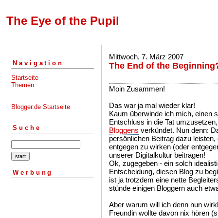
The Eye of the Pupil
Mittwoch, 7. März 2007
Navigation
The End of the Beginning
Startseite
Themen
Moin Zusammen!
Das war ja mal wieder klar!
Blogger.de Startseite
Kaum überwinde ich mich, einen s
Entschluss in die Tat umzusetzen
Suche
Bloggens
verkündet. Nun denn: Da
persönlichen Beitrag dazu leisten,
entgegen zu wirken (oder entgege
unserer Digitalkultur beitragen!
Ok, zugegeben - ein solch idealist
Entscheidung, diesen Blog zu begi
Werbung
ist ja trotzdem eine nette Beglei
stünde einigen Bloggern auch etw
Aber warum will ich denn nun wirk
Freundin wollte davon nix hören (s