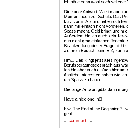
ich hätte dann wohl
noch
seltener Z
Die kurze Antwort: Wie ihr auch an
Moment noch zur Schule. Das Probl
kurz vor´m Abi und habe noch kei
kann mir einfach nicht vorstellen,
Spass macht, Geld bringt und mich 
Außerdem bin ich auch kein 1er-
nun nicht grad einfacher. Jedenfall
Beantwortung dieser Frage nicht 
als mein Besuch beim BIZ, kann er
Hm... Das klingt jetzt alles irgendw
Berufsberatungsgespräch aus wäre
Ich bin aber auch einfach hier um
ähnliche Interessen haben wie ich
um Spass zu haben.
Die lange Antwort gibts dann morg
Have a nice one! n8!
btw: The End of the Beginning? - 
geht...
...
comment
...