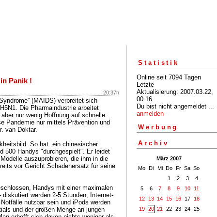
Statistik
Online seit 7094 Tagen
in Panik !
Letzte
Aktualisierung: 2007.03.22,
, 20:37h
00:16
Syndrome” (MAIDS) verbreitet sich
Du bist nicht angemeldet ...
t H5N1. Die Pharmaindustrie arbeitet
anmelden
t aber nur wenig Hoffnung auf schnelle
ese Pandemie nur mittels Prävention und
Werbung
r. van Doktar.
Archiv
heitsbild. So hat „ein chinesischer
d 500 Handys "durchgespielt". Er leidet
Modelle auszuprobieren, die ihm in die
März 2007
reits vor Gericht Schadenersatz für seine
Mo
Di
Mi
Do
Fr
Sa
So
1
2
3
4
schlossen, Handys mit einer maximalen
5
6
7
8
9
10
11
 diskutiert werden 2-5 Stunden; Internet-
12
13
14
15
16
17
18
r Notfälle nutzbar sein und iPods werden
19
20
21
22
23
24
25
ials und der großen Menge an jungen
n erhofft sich davon nichts weniger als