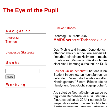
The Eye of the Pupil
...
newer stories
Navigation
Dienstag, 20. März 2007
Startseite
MAIDS versetzt Technosexuelle 
Themen
Das “Mobile and Internet Dependency 
Blogger.de Startseite
offenbar ähnlich schnell wie seinerzei
fieberhaft ein einem Heilmittel – mach
Ergebnisse. „Vermutlich lässt sich di
Suche
einer Anti-i-Impfung aufhalten“ so Dr. D
Spiegel Online berichtet
über das Krank
Student in den letzten neun Jahren run
unter dem Zwang, die Funktionen aller 
Hände geraten.“ Einem „Brite wurde be
Werbung
Handy- und Sex-Sucht zugesprochen“.
Als sofortige Notmaßnahmen wurde be
täglichen Betriebsdauer auszustatten –
Flatrates sollen ab 20 Uhr nur noch fü
wegen ihres extrem hohen Suchtpotent
Erstkonsumenten komplett verboten. Ma