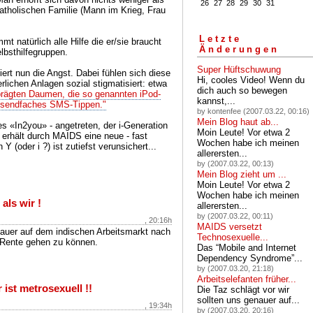
26
27
28
29
30
31
atholischen Familie (Mann im Krieg, Frau
Letzte
 natürlich alle Hilfe die er/sie braucht
Änderungen
lbsthilfegruppen.
Super Hüftschuwung
ert nun die Angst. Dabei fühlen sich diese
Hi, cooles Video! Wenn du
rlichen Anlagen sozial stigmatisiert: etwa
dich auch so bewegen
prägten Daumen, die so genannten iPod-
kannst,...
usendfaches SMS-Tippen."
by kontenfee (2007.03.22, 00:16)
Mein Blog haut ab...
 «In2you» - angetreten, der i-Generation
Moin Leute! Vor etwa 2
, erhält durch MAIDS eine neue - fast
Wochen habe ich meinen
 (oder i ?) ist zutiefst verunsichert...
allerersten...
by (2007.03.22, 00:13)
Mein Blog zieht um ...
Moin Leute! Vor etwa 2
Wochen habe ich meinen
als wir !
allerersten...
by (2007.03.22, 00:11)
, 20:16h
MAIDS versetzt
nauer auf dem indischen Arbeitsmarkt nach
Technosexuelle...
n Rente gehen zu können.
Das “Mobile and Internet
Dependency Syndrome”...
by (2007.03.20, 21:18)
Arbeitselefanten früher...
ist metrosexuell !!
Die Taz schlägt vor wir
sollten uns genauer auf...
, 19:34h
by (2007.03.20, 20:16)