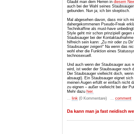
Glaubt man dem Herren in
diesem Ne
auch bei der Wahl seines Staubsauge
gebunden. Nun ja; ich bin skeptisch.
Mal abgesehen davon, dass mir ich mi
dahergekommenen Pseudo-Freak erkläre
Technikaffine als must-have unbeding
Style geht mir schon prinzipiell gegen 
Staubsauger bei der Kontaktaufnahme 
hilfreich sein kann: „Zu mir oder zu Di
Staubsauger zeigen!“ Na wenn das nicht
wohl eher die Funktion eines Statussy
technosexuell.
Und auch wenn der Staubsauger aus re
wird, ist weder der Staubsauger noch
Der Staubsauger vielleicht doch, wenn
absaugt). Ein Staubsauger eignet sich
meinen Augen erfüllt er einfach nicht 
zu eignen – außer vielleicht bei der Put
Mehr dazu
hier.
...
link
(0 Kommentare) ...
comment
Da kann man ja fast neidisch w