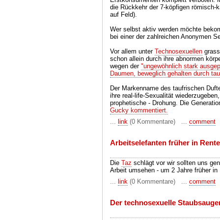
die Rückkehr der 7-köpfigen römisch-k
auf Feld).
Wer selbst aktiv werden möchte bekommt
bei einer der zahlreichen Anonymen Se
Vor allem unter
Technosexuellen
grassi
schon allein durch ihre abnormen körpe
wegen der
"ungewöhnlich stark ausge
Daumen, beweglich gehalten durch ta
Der Markenname des taufrischen Duftes
ihre real-life-Sexualität wiederzugeben
prophetische - Drohung. Die Generation Y
Gucky kommentiert.
...
link
(0 Kommentare) ...
comment
Arbeitselefanten früher in Rente 
Die
Taz
schlägt vor wir sollten uns ge
Arbeit umsehen - um 2 Jahre früher i
...
link
(0 Kommentare) ...
comment
Der technosexuelle Staubsauger 