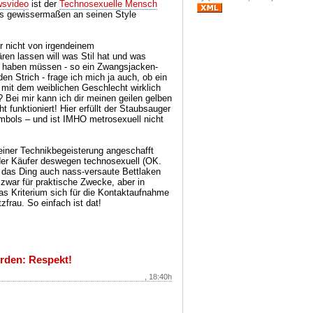
wsvideo
ist der
Technosexuelle Mensch
rs gewissermaßen an seinen Style
r nicht von irgendeinem
n lassen will was Stil hat und was
t haben müssen - so ein Zwangsjacken-
den Strich - frage ich mich ja auch, ob ein
mit dem weiblichen Geschlecht wirklich
r? Bei mir kann ich dir meinen geilen gelben
 funktioniert! Hier erfüllt der Staubsauger
mbols – und ist IMHO metrosexuell nicht
iner Technikbegeisterung angeschafft
 der Käufer deswegen technosexuell (OK.
 das Ding auch nass-versaute Bettlaken
 zwar für praktische Zwecke, aber in
das Kriterium sich für die Kontaktaufnahme
zfrau. So einfach ist dat!
erden: Respekt!
, 18:40h