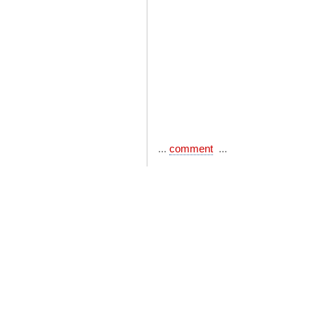
...
comment
...