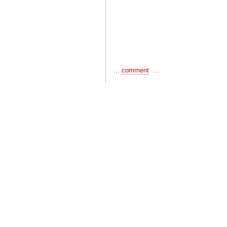
...
comment
...