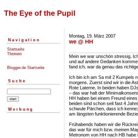
The Eye of the Pupil
Montag, 19. März 2007
Navigation
we @ HH
Startseite
Themen
Mein we war unschön stressig. Ich
und auf andere Gedanken kommen.
fand ich, war da genau das richtige
Blogger.de Startseite
Ich bin ich am Sa mit 2 Kumpels 
Suche
morgens. Zuerst sind wir in die As
Rote Laterne. In beiden haben DJs
– das war halt der Minimalkonsens
HH haben bei einem Freund eines
beiden sind schon seit fast 4 Jah
schwule Pärchen, dass ich kenne;
Werbung
am längsten funktionierende Bezi
Frühabends haben wir die Rückrei
das war für mich bzw. meinen Mag
Metronom von HH nach HB habe i