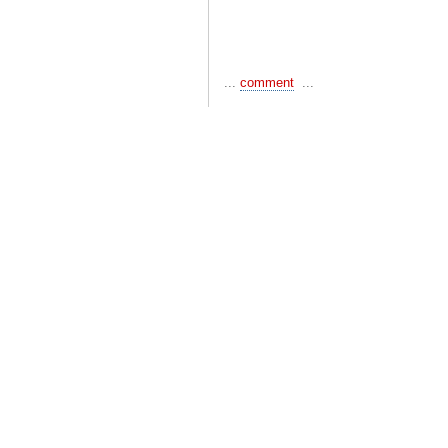
...
comment
...